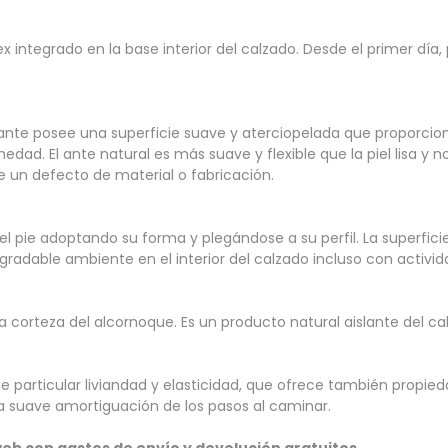
integrado en la base interior del calzado. Desde el primer día, 
 El ante posee una superficie suave y aterciopelada que proporc
d. El ante natural es más suave y flexible que la piel lisa y n
 un defecto de material o fabricación.
 el pie adoptando su forma y plegándose a su perfil. La superfici
adable ambiente en el interior del calzado incluso con activida
a corteza del alcornoque. Es un producto natural aislante del 
ado de particular liviandad y elasticidad, que ofrece también p
a suave amortiguación de los pasos al caminar.
web con gastos de envío y devolución gratuitos.