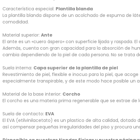
Característica especial:
Plantilla blanda
La plantilla blanda dispone de un acolchado de espuma de látex 
comodidad.
Material superior:
Ante
El ante es un «cuero áspero» con superficie lijada y raspada.
Además, cuenta con gran capacidad para la absorción de humeda
cambia dependiendo de la piel de cada persona. No se trata de
Suela interna:
Capa superior de la plantilla de piel
Revestimiento de piel, flexible e inocuo para la piel, que acoge
especialmente transpirable, y de este modo hace posible un agr
Material de la base interior:
Corcho
El corcho es una materia prima regenerable que se extrae de l
Suela de contacto:
EVA
El EVA (etilvinilacetato) es un plastico de alta calidad, dot
así compensar pequeñas irregularidades del piso y procura un
Disponible en nuestras tiendas físicas y nuestra página 