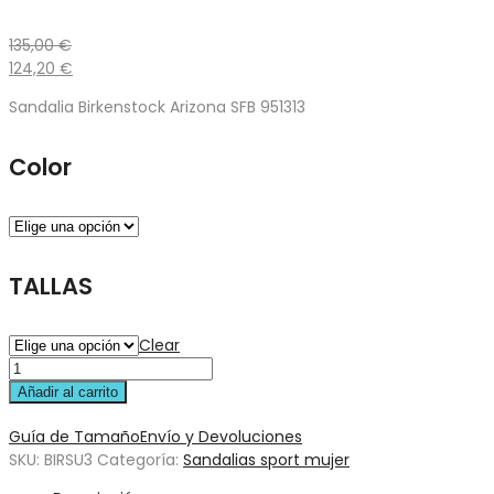
135,00
€
124,20
€
Sandalia Birkenstock Arizona SFB 951313
Color
TALLAS
Clear
Añadir al carrito
Guía de Tamaño
Envío y Devoluciones
SKU:
BIRSU3
Categoría:
Sandalias sport mujer