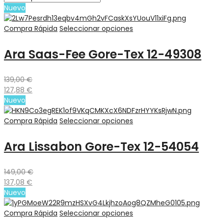
Nuevo
Compra Rápida
Seleccionar opciones
Ara Saas-Fee Gore-Tex 12-49308
139,00
€
127,88
€
Nuevo
Compra Rápida
Seleccionar opciones
Ara Lissabon Gore-Tex 12-54054
149,00
€
137,08
€
Nuevo
Compra Rápida
Seleccionar opciones