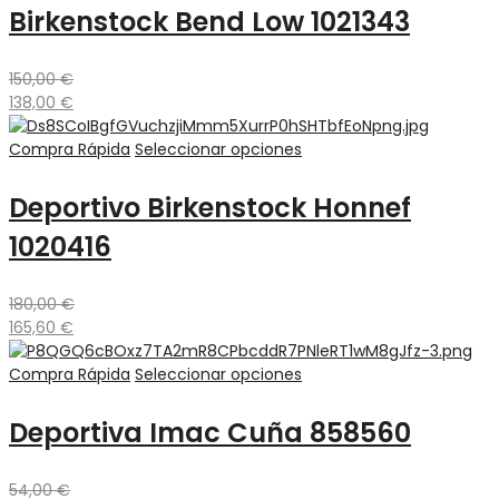
Birkenstock Bend Low 1021343
150,00
€
138,00
€
Compra Rápida
Seleccionar opciones
Deportivo Birkenstock Honnef
1020416
180,00
€
165,60
€
Compra Rápida
Seleccionar opciones
Deportiva Imac Cuña 858560
54,00
€