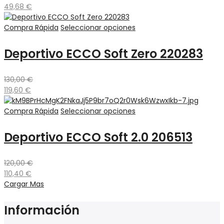
49,68
€
Compra Rápida
Seleccionar opciones
Deportivo ECCO Soft Zero 220283
130,00
€
119,60
€
Compra Rápida
Seleccionar opciones
Deportivo ECCO Soft 2.0 206513
120,00
€
110,40
€
Cargar Mas
Información