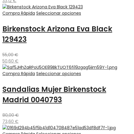
33,12
€
Compra Rápida
Seleccionar opciones
Birkenstock Arizona Eva Black
129423
55,00
€
50,60
€
Compra Rápida
Seleccionar opciones
Sandalias Mujer Birkenstock
Madrid 0040793
80,00
€
73,60
€