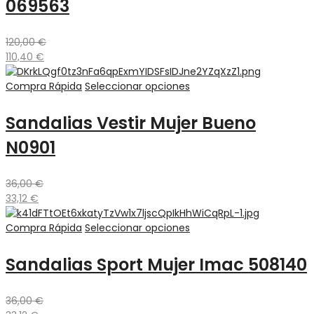
069563
120,00
€
110,40
€
Compra Rápida
Seleccionar opciones
Sandalias Vestir Mujer Bueno
N0901
36,00
€
33,12
€
Compra Rápida
Seleccionar opciones
Sandalias Sport Mujer Imac 508140
36,00
€