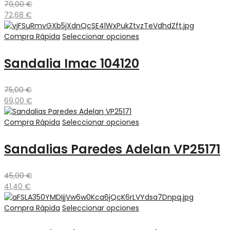
79,00
€
72,68
€
Compra Rápida
Seleccionar opciones
Sandalia Imac 104120
75,00
€
69,00
€
Compra Rápida
Seleccionar opciones
Sandalias Paredes Adelan VP25171
45,00
€
41,40
€
Compra Rápida
Seleccionar opciones