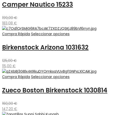
Camper Nautico 15233
199,00
€
183,08
€
Compra Rápida
Seleccionar opciones
Birkenstock Arizona 1031632
125,00
€
115,00
€
Compra Rápida
Seleccionar opciones
Zueco Boston Birkenstock 1030814
160,00
€
147,20
€