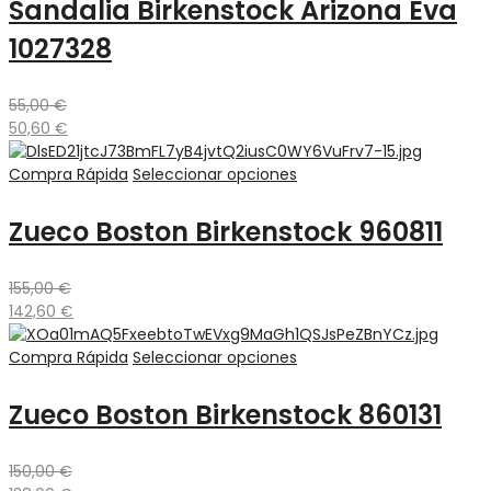
Sandalia Birkenstock Arizona Eva
1027328
55,00
€
50,60
€
Compra Rápida
Seleccionar opciones
Zueco Boston Birkenstock 960811
155,00
€
142,60
€
Compra Rápida
Seleccionar opciones
Zueco Boston Birkenstock 860131
150,00
€