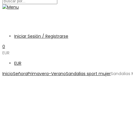
Iniciar Sesión / Registrarse
0
EUR
EUR
Inicio
Señora
Primavera-Verano
Sandalias sport mujer
Sandalias 