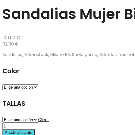
Sandalias Mujer B
100,00
€
92,00
€
Sandalias, Birkenstock, Milano BS, Suela goma, Birkoflor, tres he
Color
TALLAS
Clear
Añadir al carrito