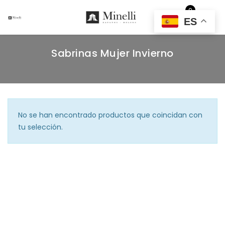
0
Caballero
Niños
Señora
Sin categorizar
Unise
EUR
ES
Sabrinas Mujer Invierno
No se han encontrado productos que coincidan con
tu selección.