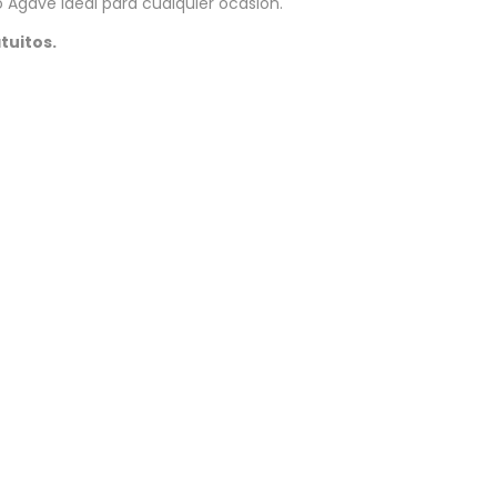
o Agave ideal para cualquier ocasión.
tuitos.