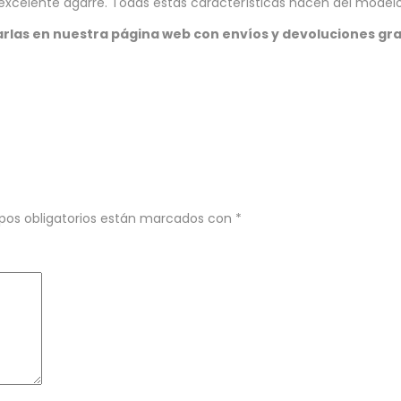
 excelente agarre. Todas estas características hacen del model
rlas en nuestra página web con envíos y devoluciones gra
pos obligatorios están marcados con
*