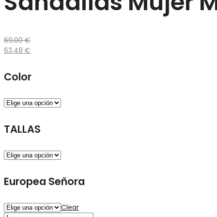
Sandalias Mujer 
69,00
€
63,48
€
Color
TALLAS
Europea Señora
Clear