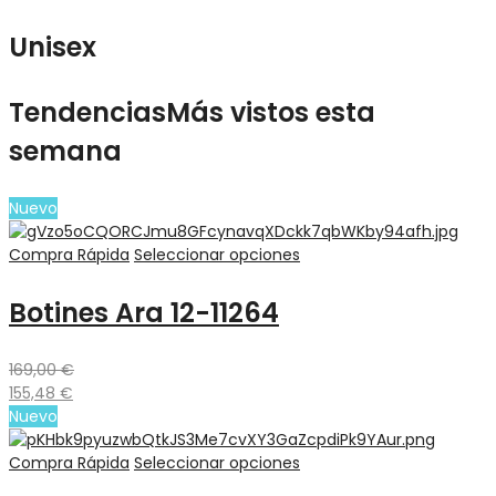
Unisex
Tendencias
Más vistos esta
semana
Nuevo
Compra Rápida
Seleccionar opciones
Botines Ara 12-11264
169,00
€
155,48
€
Nuevo
Compra Rápida
Seleccionar opciones