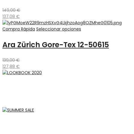
149,00
€
137,08
€
Compra Rápida
Seleccionar opciones
Ara Zürich Gore-Tex 12-50615
139,00
€
127,88
€
LOOKBOOK 2020
MAKE LOVE THIS LOOK
SUMMER SALE