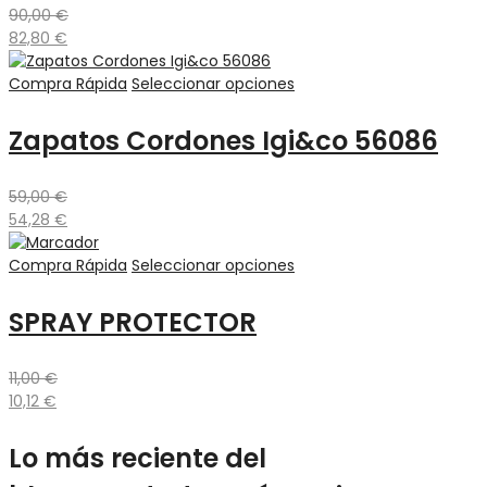
90,00
€
82,80
€
Compra Rápida
Seleccionar opciones
Zapatos Cordones Igi&co 56086
59,00
€
54,28
€
Compra Rápida
Seleccionar opciones
SPRAY PROTECTOR
11,00
€
10,12
€
Lo más reciente del