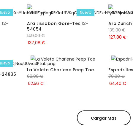
Nuevo
Nuevo
 12-
Ara Lissabon Gore-Tex 12-
Ara Zürich
54054
139,00
€
149,00
€
127,88
€
137,08
€
Nuevo
La Valeta Charlene Peep Toe
Espadrille
2-24835
68,00
€
70,00
€
62,56
€
64,40
€
Cargar Mas