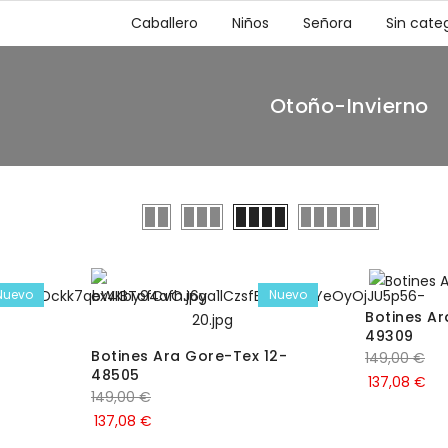
Caballero
Niños
Señora
Sin categ
Otoño-Invierno
Nuevo
Nuevo
Botines Ar
49309
Botines Ara Gore-Tex 12-
149,00
€
48505
137,08
€
149,00
€
137,08
€