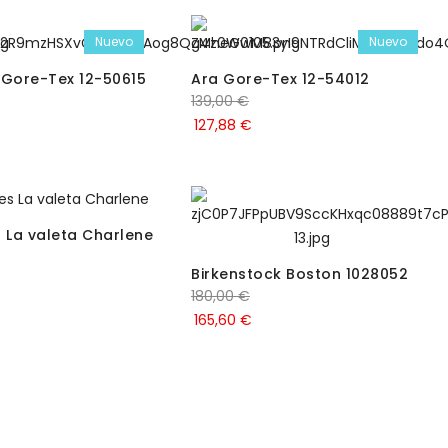
Nuevo
Nuevo
 Gore-Tex 12-50615
Ara Gore-Tex 12-54012
139,00
€
127,88
€
s La valeta Charlene
Birkenstock Boston 1028052
180,00
€
165,60
€