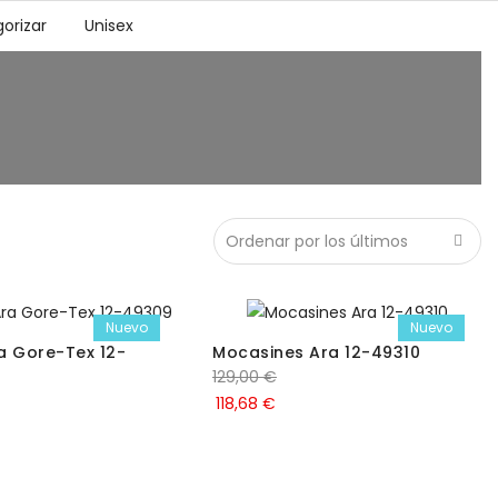
orizar
Unisex
Nuevo
Nuevo
a Gore-Tex 12-
Mocasines Ara 12-49310
129,00
€
118,68
€