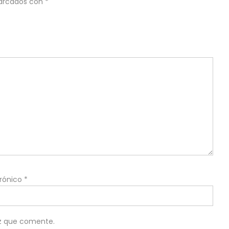
marcados con
*
trónico
*
ez que comente.