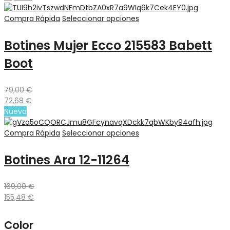
Compra Rápida
Seleccionar opciones
Botines Mujer Ecco 215583 Babett
Boot
79,00
€
72,68
€
Nuevo
Compra Rápida
Seleccionar opciones
Botines Ara 12-11264
169,00
€
155,48
€
Color