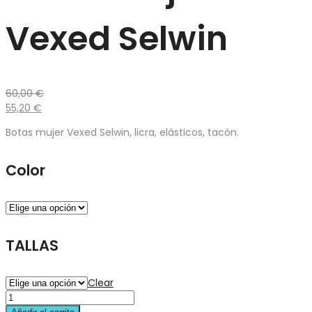
Vexed Selwin
60,00
€
55,20
€
Botas mujer Vexed Selwin, licra, elásticos, tacón.
Color
TALLAS
Clear