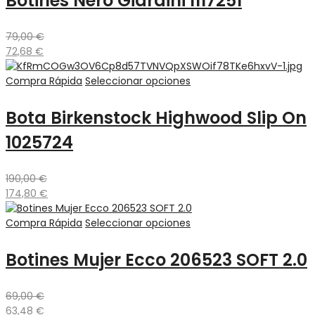
Botines Nero Giardini I117251
79,00
€
72,68
€
Compra Rápida
Seleccionar opciones
Bota Birkenstock Highwood Slip On
1025724
190,00
€
174,80
€
Compra Rápida
Seleccionar opciones
Botines Mujer Ecco 206523 SOFT 2.0
69,00
€
63,48
€