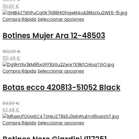
119,60
€
Compra Rápida
Seleccionar opciones
Botines Mujer Ara 12-48503
169,00
€
155,48
€
Compra Rápida
Seleccionar opciones
Botas ecco 420813-51052 Black
69,00
€
63,48
€
Compra Rápida
Seleccionar opciones