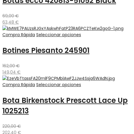
Botas ecco 420813-51052 Black
69,00
€
63,48
€
Compra Rápida
Seleccionar opciones
Botines Piesanto 245901
162,00
€
149,04
€
Compra Rápida
Seleccionar opciones
Bota Birkenstock Prescott Lace Up
1025213
220,00
€
202,40
€