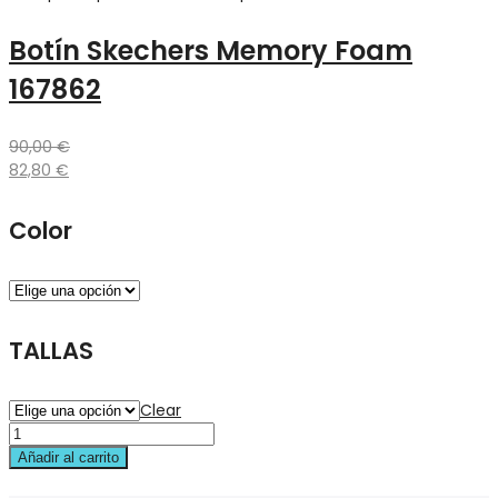
Botín Skechers Memory Foam
167862
90,00
€
82,80
€
Color
TALLAS
Clear
Añadir al carrito