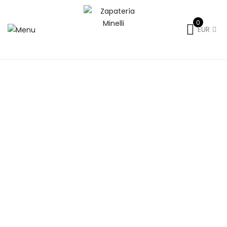
0
EUR
Inicio
Señora
Otoño-Invierno
Botines mujer
Botines
mujer Ara 12-40517