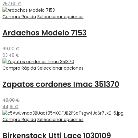
257,60
€
Compra Rápida
Seleccionar opciones
Ardachos Modelo 7153
69,00
€
63,48
€
Compra Rápida
Seleccionar opciones
Zapatos cordones Imac 351370
48,00
€
44,16
€
Compra Rápida
Seleccionar opciones
Birkenstock Utti Lace 1030109