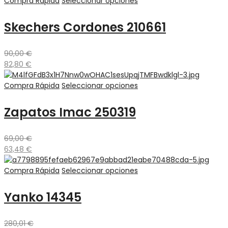
Compra Rápida
Seleccionar opciones
Skechers Cordones 210661
90,00
€
82,80
€
Compra Rápida
Seleccionar opciones
Zapatos Imac 250319
69,00
€
63,48
€
Compra Rápida
Seleccionar opciones
Yanko 14345
280,01
€