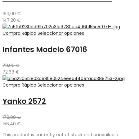
160,00
€
147,20
€
Compra Rápida
Seleccionar opciones
Infantes Modelo 67016
79,00
€
72,68
€
Compra Rápida
Seleccionar opciones
Yanko 2572
170,00
€
156,40
€
This product is currently out of stock and unavailable.