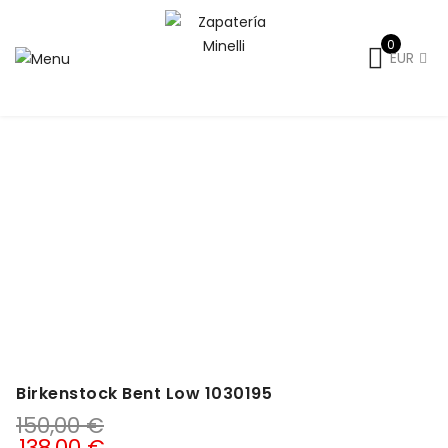
0
EUR
Inicio
Señora
Otoño-Invierno
Zapatos cordones mujer
Birkenstock Bent Low 1030195
Birkenstock Bent Low 1030195
150,00
€
138,00
€