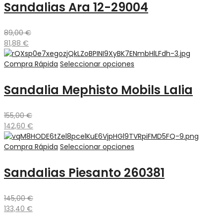
Sandalias Ara 12-29004
89,00
€
81,88
€
Compra Rápida
Seleccionar opciones
Sandalia Mephisto Mobils Lalia
155,00
€
142,60
€
Compra Rápida
Seleccionar opciones
Sandalias Piesanto 260381
145,00
€
133,40
€