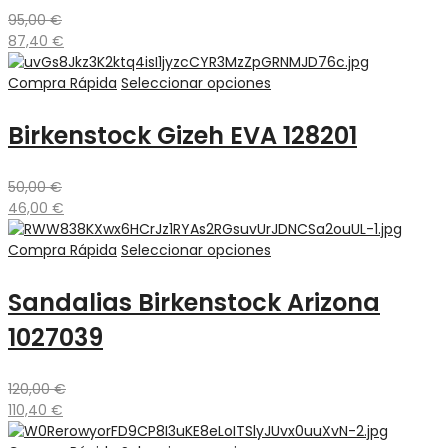
95,00
€
87,40
€
Compra Rápida
Seleccionar opciones
Birkenstock Gizeh EVA 128201
50,00
€
46,00
€
Compra Rápida
Seleccionar opciones
Sandalias Birkenstock Arizona
1027039
120,00
€
110,40
€