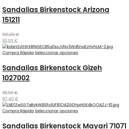
Sandalias Birkenstock Arizona
151211
100,00
€
92,00
€
Compra Rápida
Seleccionar opciones
Sandalias Birkenstock Gizeh
1027002
95,00
€
87,40
€
Compra Rápida
Seleccionar opciones
Sandalias Birkenstock Mayari 71071