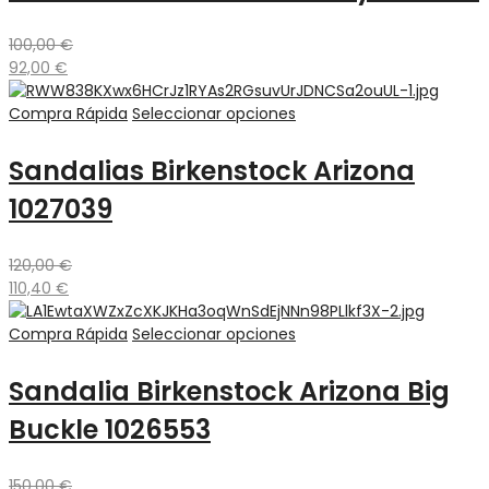
100,00
€
92,00
€
Compra Rápida
Seleccionar opciones
Sandalias Birkenstock Arizona
1027039
120,00
€
110,40
€
Compra Rápida
Seleccionar opciones
Sandalia Birkenstock Arizona Big
Buckle 1026553
150,00
€