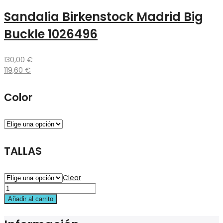
Sandalia Birkenstock Madrid Big
Buckle 1026496
130,00
€
119,60
€
Color
TALLAS
Clear
Añadir al carrito