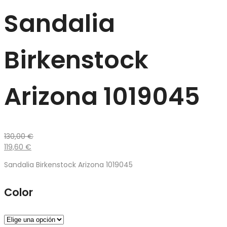
Sandalia
Birkenstock
Arizona 1019045
130,00
€
119,60
€
Sandalia Birkenstock Arizona 1019045
Color