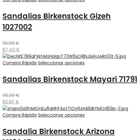
Sandalias Birkenstock Gizeh
1027002
95,00
€
87,40
€
Compra Rápida
Seleccionar opciones
Sandalias Birkenstock Mayari 71791
90,00
€
82,80
€
Compra Rápida
Seleccionar opciones
Sandalia Birkenstock Arizona