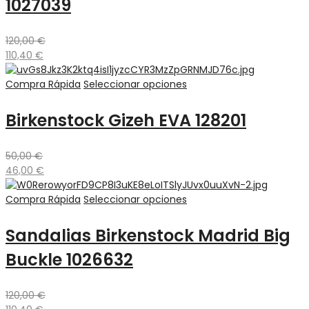
1027039
120,00
€
110,40
€
Compra Rápida
Seleccionar opciones
Birkenstock Gizeh EVA 128201
50,00
€
46,00
€
Compra Rápida
Seleccionar opciones
Sandalias Birkenstock Madrid Big
Buckle 1026632
120,00
€