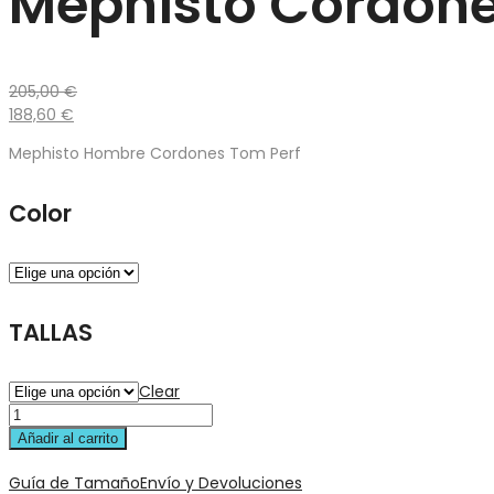
Mephisto Cordone
205,00
€
188,60
€
Mephisto Hombre Cordones Tom Perf
Color
TALLAS
Clear
Añadir al carrito
Guía de Tamaño
Envío y Devoluciones