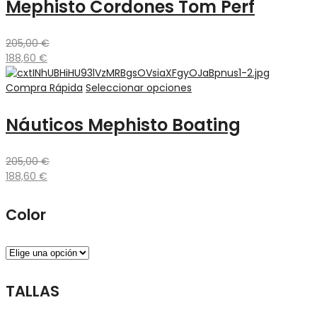
Mephisto Cordones Tom Perf
205,00
€
188,60
€
Compra Rápida
Seleccionar opciones
Náuticos Mephisto Boating
205,00
€
188,60
€
Color
TALLAS