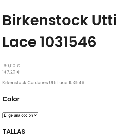
Birkenstock Utti
Lace 1031546
160,00
€
147,20
€
Birkenstock Cordones Utti Lace 1031546
Color
TALLAS