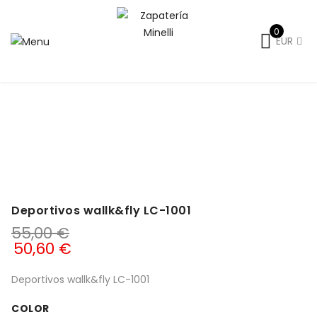
0
EUR
Inicio
Señora
Primavera-Verano
Deportivas verano
mujer
Deportivos wallk&fly LC-1001
Deportivos wallk&fly LC-1001
55,00
€
50,60
€
Deportivos wallk&fly LC-1001
COLOR