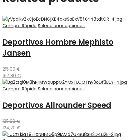
Compra Rápida
Seleccionar opciones
Deportivos Hombre Mephisto
Jansen
215,00
€
197,80
€
Compra Rápida
Seleccionar opciones
Deportivos Allrounder Speed
135,00
€
124,20
€