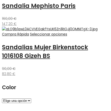
Sandalia Mephisto Paris
160,00
€
147,20
€
Compra Rápida
Seleccionar opciones
Sandalias Mujer Birkenstock
1016108 Gizeh BS
90,00
€
82,80
€
Color