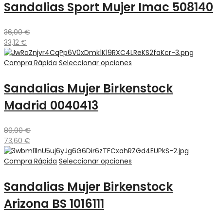
Sandalias Sport Mujer Imac 508140
36,00
€
33,12
€
Compra Rápida
Seleccionar opciones
Sandalias Mujer Birkenstock
Madrid 0040413
80,00
€
73,60
€
Compra Rápida
Seleccionar opciones
Sandalias Mujer Birkenstock
Arizona BS 1016111