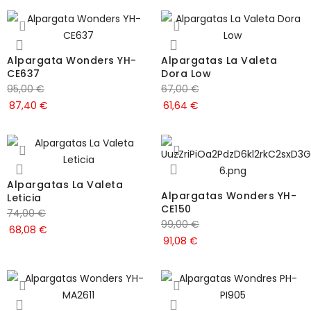
Alpargata Wonders YH-
Alpargatas La Valeta
CE637
Dora Low
95,00
€
67,00
€
87,40
€
61,64
€
Alpargatas La Valeta
Alpargatas Wonders YH-
Leticia
CE150
74,00
€
99,00
€
68,08
€
91,08
€