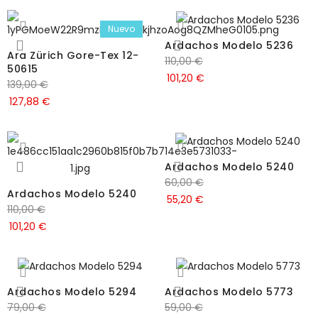
Nuevo
Ardachos Modelo 5236
Ara Zürich Gore-Tex 12-
110,00
€
50615
101,20
€
139,00
€
127,88
€
Ardachos Modelo 5240
60,00
€
Ardachos Modelo 5240
55,20
€
110,00
€
101,20
€
Ardachos Modelo 5294
Ardachos Modelo 5773
79,00
€
59,00
€