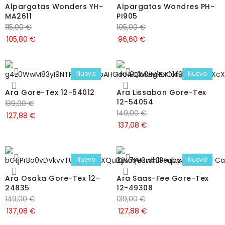
Alpargatas Wonders YH-
Alpargatas Wondres PH-
MA2611
PI905
115,00
€
105,00
€
105,80
€
96,60
€
Nuevo
Nuevo
Ara Gore-Tex 12-54012
Ara Lissabon Gore-Tex
12-54054
139,00
€
149,00
€
127,88
€
137,08
€
Nuevo
Nuevo
Ara Osaka Gore-Tex 12-
Ara Saas-Fee Gore-Tex
24835
12-49308
149,00
€
139,00
€
137,08
€
127,88
€