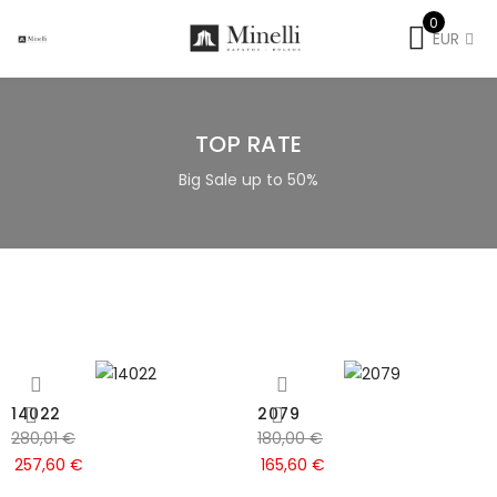
0
EUR
TOP RATE
Big Sale up to 50%
14022
2079
280,01
€
180,00
€
257,60
€
165,60
€