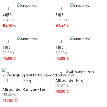
4650
6016
59,00
€
69,00
€
54,28
€
63,48
€
7010
7100
79,00
€
79,00
€
72,68
€
72,68
€
Allrounder Niro
130,00
€
Allrounder Canyon-Tex
119,60
€
155,00
€
142,60
€