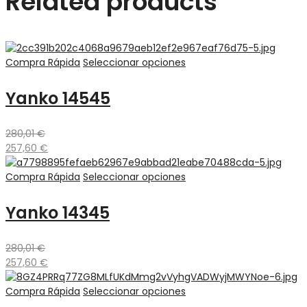
Related products
Compra Rápida
Seleccionar opciones
Yanko 14545
280,01
€
257,60
€
Compra Rápida
Seleccionar opciones
Yanko 14345
280,01
€
257,60
€
Compra Rápida
Seleccionar opciones