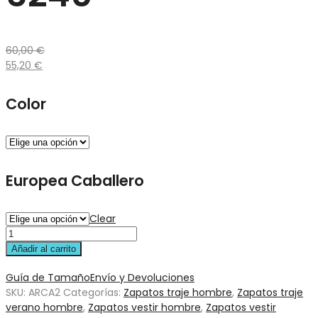
60,00
€
55,20
€
Color
Europea Caballero
Clear
Añadir al carrito
Guía de Tamaño
Envío y Devoluciones
SKU:
ARCA2
Categorías:
Zapatos traje hombre
,
Zapatos traje
verano hombre
,
Zapatos vestir hombre
,
Zapatos vestir