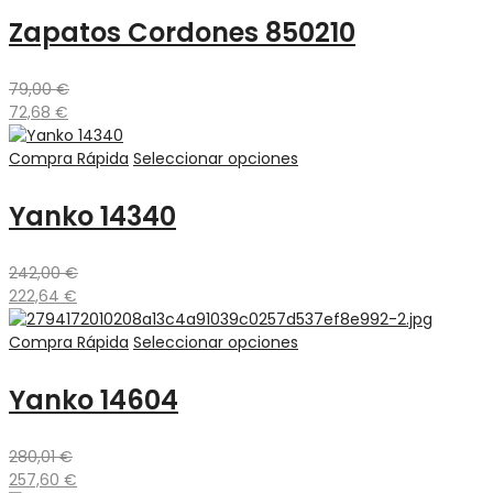
Zapatos Cordones 850210
79,00
€
72,68
€
Compra Rápida
Seleccionar opciones
Yanko 14340
242,00
€
222,64
€
Compra Rápida
Seleccionar opciones
Yanko 14604
280,01
€
257,60
€