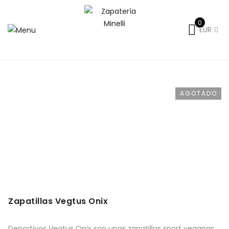
0
EUR
Inicio
Caballero
Caballero-Primavera-Verano
Deportivas verano hombre
Zapatillas Vegtus Onix
AGOTADO
Zapatillas Vegtus Onix
Deportivos Vegtus Onix son unas zapatillas sport veganas