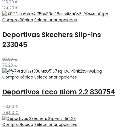
135,00
€
124,20
€
Compra Rápida
Seleccionar opciones
Deportivas Skechers Slip-ins
233045
85,00
€
78,20
€
Compra Rápida
Seleccionar opciones
Deportivos Ecco Biom 2.2 830754
150,00
€
138,00
€
Compra Rápida
Seleccionar opciones