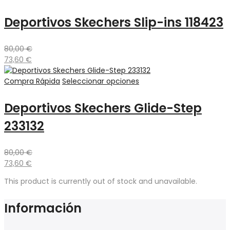
Deportivos Skechers Slip-ins 118423
80,00
€
73,60
€
Compra Rápida
Seleccionar opciones
Deportivos Skechers Glide-Step
233132
80,00
€
73,60
€
This product is currently out of stock and unavailable.
Información