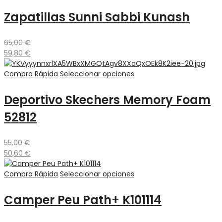
Zapatillas Sunni Sabbi Kunash
65,00
€
59,80
€
Compra Rápida
Seleccionar opciones
Deportivo Skechers Memory Foam
52812
55,00
€
50,60
€
Compra Rápida
Seleccionar opciones
Camper Peu Path+ K101114