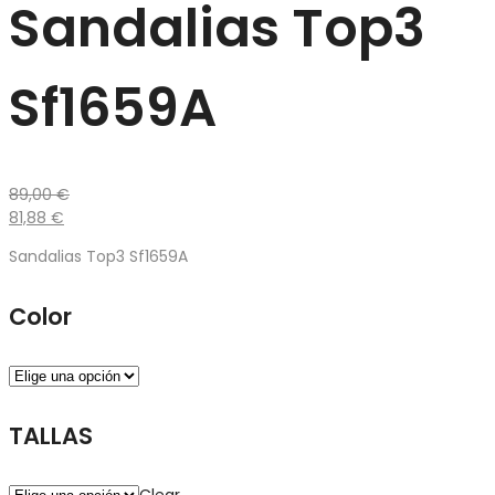
Sandalias Top3
Sf1659A
89,00
€
81,88
€
Sandalias Top3 Sf1659A
Color
TALLAS