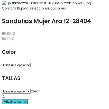
Compra Rápida
Seleccionar opciones
Sandalias Mujer Ara 12-28404
60,00
€
55,20
€
Color
TALLAS
Clear
Añadir al carrito