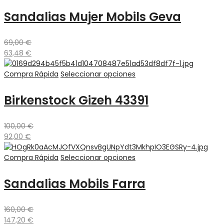
Sandalias Mujer Mobils Geva
69,00
€
63,48
€
Compra Rápida
Seleccionar opciones
Birkenstock Gizeh 43391
100,00
€
92,00
€
Compra Rápida
Seleccionar opciones
Sandalias Mobils Farra
160,00
€
147,20
€