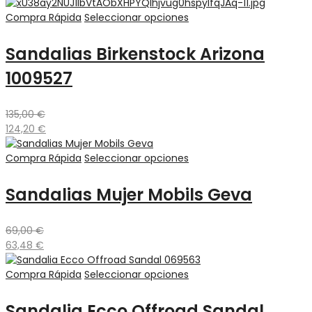
Compra Rápida
Seleccionar opciones
Sandalias Birkenstock Arizona
1009527
135,00
€
124,20
€
Compra Rápida
Seleccionar opciones
Sandalias Mujer Mobils Geva
69,00
€
63,48
€
Compra Rápida
Seleccionar opciones
Sandalia Ecco Offroad Sandal