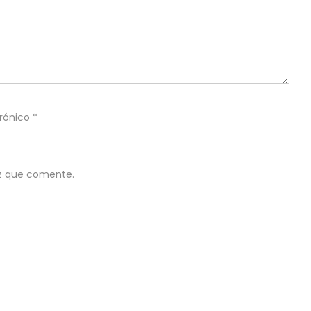
trónico
*
ez que comente.