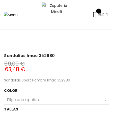
0
EUR
Inicio
Caballero
Caballero-Primavera-Verano
Sandalias hombre
Sandalias Imac 352980
Sandalias Imac 352980
69,00
€
63,48
€
Sandalias Sport Hombre Imac 352980
COLOR
TALLAS