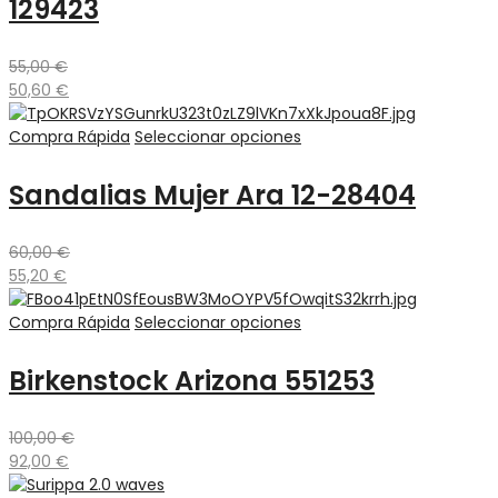
129423
55,00
€
50,60
€
Compra Rápida
Seleccionar opciones
Sandalias Mujer Ara 12-28404
60,00
€
55,20
€
Compra Rápida
Seleccionar opciones
Birkenstock Arizona 551253
100,00
€
92,00
€