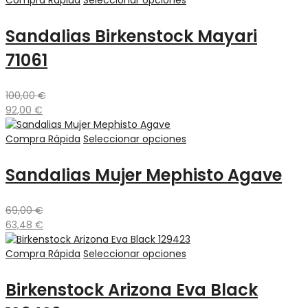
Compra Rápida
Seleccionar opciones
Sandalias Birkenstock Mayari
71061
100,00
€
92,00
€
Compra Rápida
Seleccionar opciones
Sandalias Mujer Mephisto Agave
69,00
€
63,48
€
Compra Rápida
Seleccionar opciones
Birkenstock Arizona Eva Black