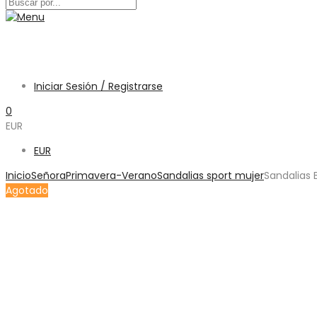
Iniciar Sesión / Registrarse
0
EUR
EUR
Inicio
Señora
Primavera-Verano
Sandalias sport mujer
Sandalias 
Agotado