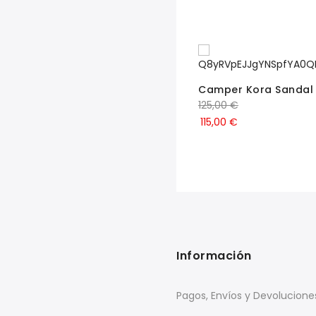
Sandalias Sr24441
Camper Kora Sandal 
69,00
€
125,00
€
63,48
€
115,00
€
Información
Pagos, Envíos y Devolucione