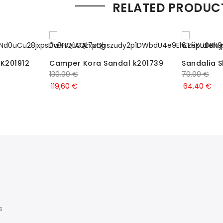
RELATED PRODUC
K201912
Camper Kora Sandal k201739
Sandalia S
130,00
€
70,00
€
119,60
€
64,40
€
s