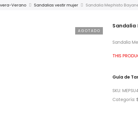
avera-Verano
Sandalias vestir mujer
Sandalia Mephisto Bayan
Sandalia
AGOTADO
Sandalia M
THIS PRODU
Guía de T
SKU:
MEPSU
Categoría: