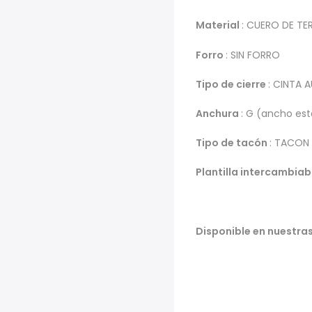
Material
: CUERO DE TE
Forro
: SIN FORRO
Tipo de cierre
: CINTA
Anchura
: G (ancho es
Tipo de tacón
: TACON 
Plantilla intercambiab
Disponible en nuestras