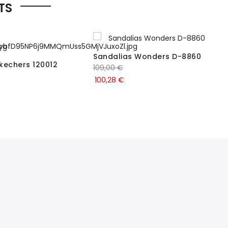
TS
Sandalias Wonders D-8860
kechers 120012
109,00
€
100,28
€