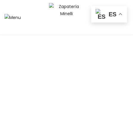
0
ES
EUR
Inicio
Caballero
Caballero-Primavera-Verano
Mocasines verano hombre
Mocasín Mephisto Tiago