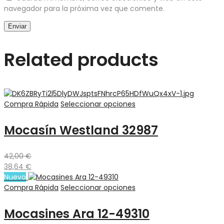
navegador para la próxima vez que comente.
Related products
Compra Rápida
Seleccionar opciones
Mocasín Westland 32987
42,00
€
38,64
€
Nuevo
Compra Rápida
Seleccionar opciones
Mocasines Ara 12-49310