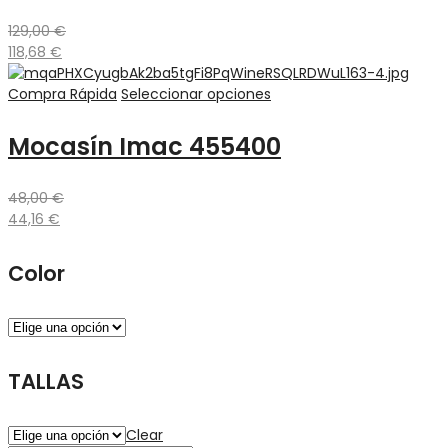
129,00
€
118,68
€
Compra Rápida
Seleccionar opciones
Mocasín Imac 455400
48,00
€
44,16
€
Color
TALLAS
Clear