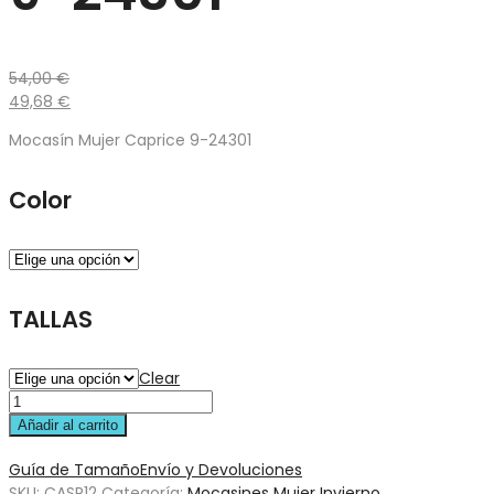
54,00
€
49,68
€
Mocasín Mujer Caprice 9-24301
Color
TALLAS
Clear
Añadir al carrito
Guía de Tamaño
Envío y Devoluciones
SKU:
CASR12
Categoría:
Mocasines Mujer Invierno