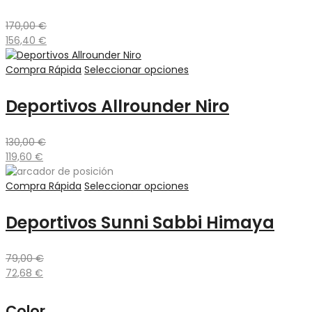
170,00
€
156,40
€
Compra Rápida
Seleccionar opciones
Deportivos Allrounder Niro
130,00
€
119,60
€
Compra Rápida
Seleccionar opciones
Deportivos Sunni Sabbi Himaya
79,00
€
72,68
€
Color