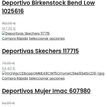
Deportivo Birkenstock Bend Low
1025616
160,00
€
147,20
€
Compra Rápida
Seleccionar opciones
Deportivas Skechers 117715
70,00
€
64,40
€
Compra Rápida
Seleccionar opciones
Deportivos Mujer Imac 607980
54,00
€