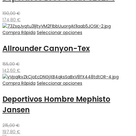
190,00
€
174,80
€
Compra Rápida
Seleccionar opciones
Allrounder Canyon-Tex
155,00
€
142,60
€
Compra Rápida
Seleccionar opciones
Deportivos Hombre Mephisto
Jansen
215,00
€
197,80
€