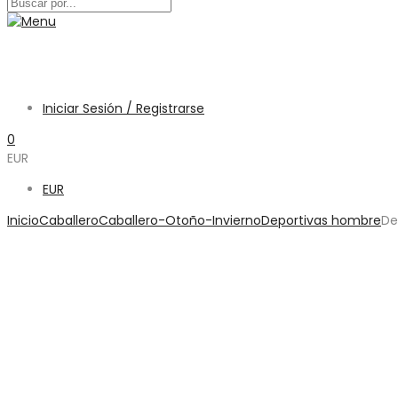
Iniciar Sesión / Registrarse
0
EUR
EUR
Inicio
Caballero
Caballero-Otoño-Invierno
Deportivas hombre
De