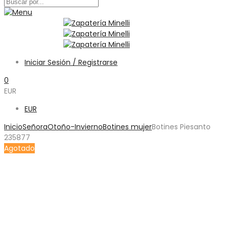
Iniciar Sesión / Registrarse
0
EUR
EUR
Inicio
Señora
Otoño-Invierno
Botines mujer
Botines Piesanto
235877
Agotado