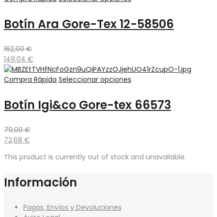
Botín Ara Gore-Tex 12-58506
162,00
€
149,04
€
Compra Rápida
Seleccionar opciones
Botín Igi&co Gore-tex 66573
79,00
€
72,68
€
This product is currently out of stock and unavailable.
Información
Pagos, Envíos y Devoluciones