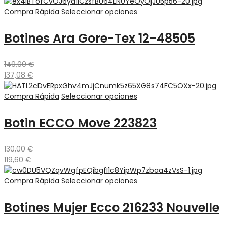
Compra Rápida
Seleccionar opciones
Botines Ara Gore-Tex 12-48505
149,00
€
137,08
€
Compra Rápida
Seleccionar opciones
Botin ECCO Move 223823
130,00
€
119,60
€
Compra Rápida
Seleccionar opciones
Botines Mujer Ecco 216233 Nouvelle