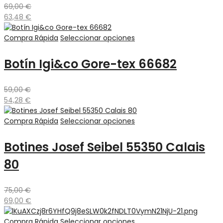
69,00
€
63,48
€
Compra Rápida
Seleccionar opciones
Botín Igi&co Gore-tex 66682
59,00
€
54,28
€
Compra Rápida
Seleccionar opciones
Botines Josef Seibel 55350 Calais
80
75,00
€
69,00
€
Compra Rápida
Seleccionar opciones