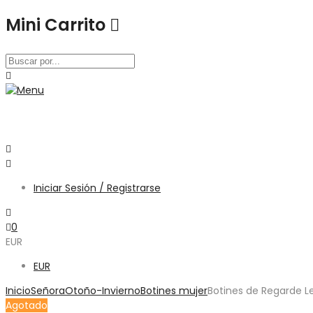
Mini Carrito
Iniciar Sesión / Registrarse
0
EUR
EUR
Inicio
Señora
Otoño-Invierno
Botines mujer
Botines de Regarde Le
Agotado