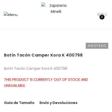
EUR
0
Inicio
Señora
Otoño-Invierno
Botines mujer
Botín
Tacón Camper Kora K 400798
AGOTADO
Botín Tacón Camper Kora K 400798
Botín Tacón Camper Kora K 400798
THIS PRODUCT IS CURRENTLY OUT OF STOCK AND
UNAVAILABLE.
Guía de Tamaño
Envío y Devoluciones