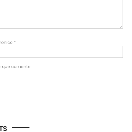
trónico
*
ez que comente.
TS