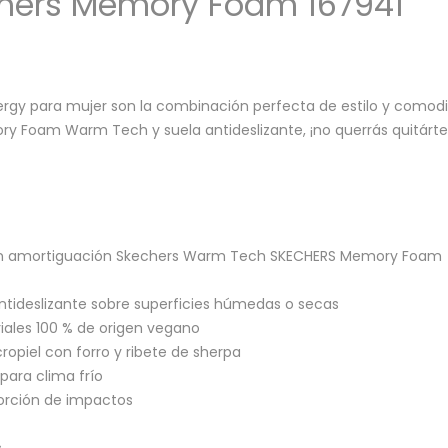
chers Memory Foam 167941
rgy para mujer son la combinación perfecta de estilo y comodid
mory Foam Warm Tech y suela antideslizante, ¡no querrás quitárt
on amortiguación Skechers Warm Tech SKECHERS Memory Foam
ntideslizante sobre superficies húmedas o secas
iales 100 % de origen vegano
ropiel con forro y ribete de sherpa
para clima frío
orción de impactos