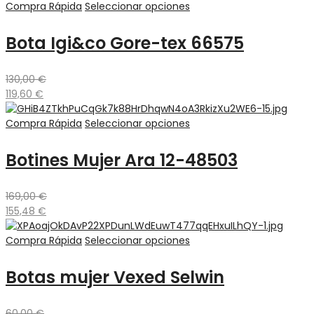
Compra Rápida
Seleccionar opciones
Bota Igi&co Gore-tex 66575
130,00
€
119,60
€
Compra Rápida
Seleccionar opciones
Botines Mujer Ara 12-48503
169,00
€
155,48
€
Compra Rápida
Seleccionar opciones
Botas mujer Vexed Selwin
60,00
€