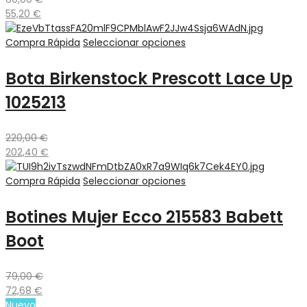
55,20
€
Compra Rápida
Seleccionar opciones
Bota Birkenstock Prescott Lace Up
1025213
220,00
€
202,40
€
Compra Rápida
Seleccionar opciones
Botines Mujer Ecco 215583 Babett
Boot
79,00
€
72,68
€
Nuevo