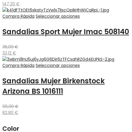
147,20
€
Compra Rápida
Seleccionar opciones
Sandalias Sport Mujer Imac 508140
36,00
€
33,12
€
Compra Rápida
Seleccionar opciones
Sandalias Mujer Birkenstock
Arizona BS 1016111
90,00
€
82,80
€
Color