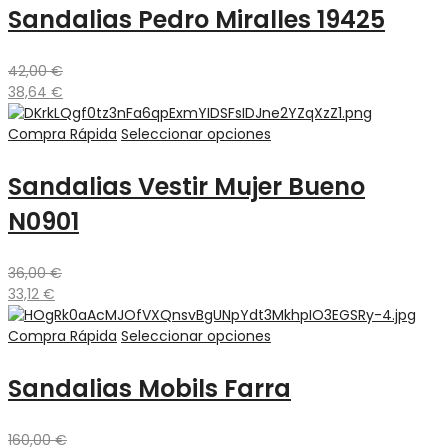
Sandalias Pedro Miralles 19425
42,00
€
38,64
€
Compra Rápida
Seleccionar opciones
Sandalias Vestir Mujer Bueno
N0901
36,00
€
33,12
€
Compra Rápida
Seleccionar opciones
Sandalias Mobils Farra
160,00
€