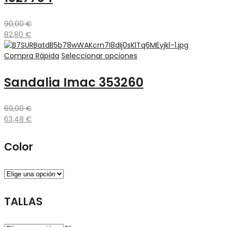
90,00
€
82,80
€
Compra Rápida
Seleccionar opciones
Sandalia Imac 353260
69,00
€
63,48
€
Color
TALLAS