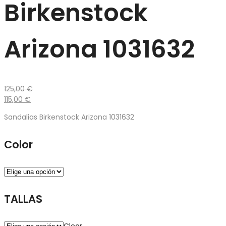
Birkenstock
Arizona 1031632
125,00
€
115,00
€
Sandalias Birkenstock Arizona 1031632
Color
TALLAS