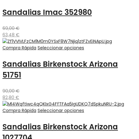
Sandalias Imac 352980
69,00
€
63,48
€
Compra Rápida
Seleccionar opciones
Sandalias Birkenstock Arizona
51751
90,00
€
82,80
€
Compra Rápida
Seleccionar opciones
Sandalias Birkenstock Arizona
1027704