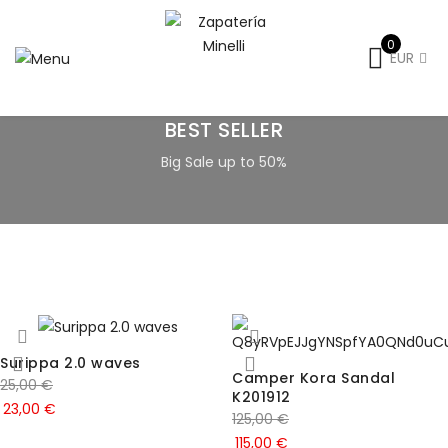
0
EUR
BEST SELLER
Big Sale up to 50%
Surippa 2.0 waves
Camper Kora Sandal
25,00
€
K201912
23,00
€
125,00
€
115,00
€