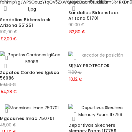
Sandalias Birkenstock
Arizona 51701
Sandalias Birkenstock
90,00
€
Arizona 551251
100,00
€
82,80
€
92,00
€
SPRAY PROTECTOR
11,00
€
Zapatos Cordones Igi&co
56086
10,12
€
59,00
€
54,28
€
Mocasines Imac 750701
45,00
€
Deportivas Skechers
Memory Foam 117759