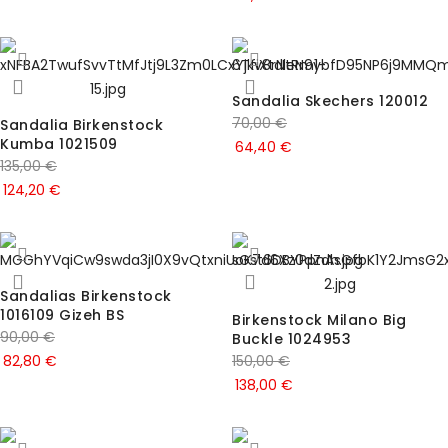
Sandalia Skechers 120012
70,00
€
Sandalia Birkenstock
Kumba 1021509
64,40
€
135,00
€
124,20
€
Sandalias Birkenstock
1016109 Gizeh BS
Birkenstock Milano Big
90,00
€
Buckle 1024953
82,80
€
150,00
€
138,00
€